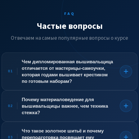
FAQ
Частые вопросы
Отвечаем на самые популярные вопросы о курсе
Чем дипломированная вышивальщица
отличается от мастерицы-самоучки,
01
которая годами вышивает крестиком
по готовым наборам?
Самоучка работает по шаблону: канва с нанесённым
рисунком, подобранные нитки, инструкция. Она умеет
Почему материаловедение для
исполнить, но не умеет создать. Вышивальщица,
вышивальщицы важнее, чем техника
02
прошедшая переподготовку, читает орнамент как
стежка?
музыкант — партитуру. Она понимает, почему здесь
ляжет гладьевой валик, а тут — прорезная гладь, зачем
Неправильно подобранная нить способна уничтожить
подложить настил, чтобы лепесток стал выпуклым, и
работу через год. Хлопчатобумажная нить на
Что такое золотное шитьё и почему
почему шёлковая нить должна быть кручёной именно в
шерстяной основе при стирке сядет иначе, чем ткань, и
переподготовка посвящает ему
03