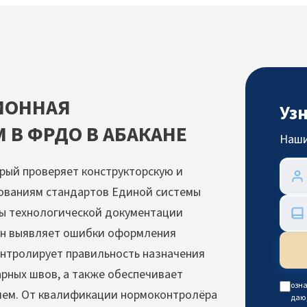
ИОННАЯ
Уз
 В ФРДО В АБАКАНЕ
Наши
рый проверяет конструкторскую и
ованиям стандартов Единой системы
мы технологической документации
 Он выявляет ошибки оформления
онтролирует правильность назначения
арных швов, а также обеспечивает
озна
ием. От квалификации нормоконтролёра
даю