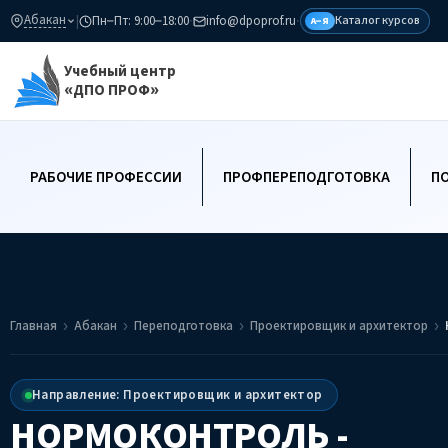
Абакан
|
Пн–Пт: 9:00–18:00
·
info@dpoprof.ru
·
Каталог курсов
А–Я
Учебный центр
«ДПО ПРОФ»
РАБОЧИЕ ПРОФЕССИИ
ПРОФПЕРЕПОДГОТОВКА
П
Главная
Абакан
Переподготовка
Проектировщик и архитектор
Направление: Проектировщик и архитектор
НОРМОКОНТРОЛЬ -