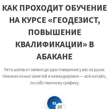
знает, что его коллега на предыдущей захватке
КАК ПРОХОДИТ ОБУЧЕНИЕ
допустил ошибку. Профессионал видит геометрию так
же ясно, как художник видит перспективу.
НА КУРСЕ «ГЕОДЕЗИСТ,
ПОВЫШЕНИЕ
КВАЛИФИКАЦИИ» В
АБАКАНЕ
Пять шагов от заявки до удостоверения у вас на руках.
Никаких очных занятий и командировок — всё онлайн,
по собственному графику.
01