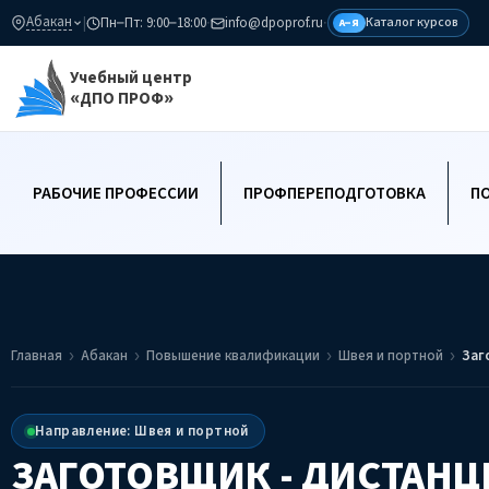
Абакан
|
Пн–Пт: 9:00–18:00
·
info@dpoprof.ru
·
Каталог курсов
А–Я
Учебный центр
«ДПО ПРОФ»
РАБОЧИЕ ПРОФЕССИИ
ПРОФПЕРЕПОДГОТОВКА
П
Главная
Абакан
Повышение квалификации
Швея и портной
Заг
Направление: Швея и портной
ЗАГОТОВЩИК - ДИСТАН