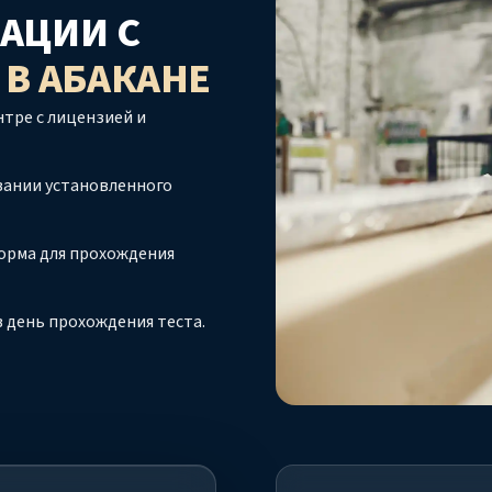
АЦИИ С
О
В АБАКАНЕ
тре с лицензией и
вании установленного
орма для прохождения
 день прохождения теста.