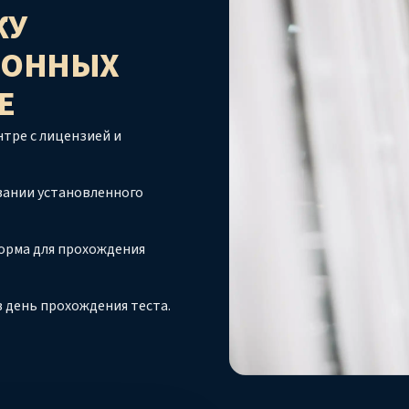
ЖУ
ТОННЫХ
Е
тре с лицензией и
вании установленного
орма для прохождения
 день прохождения теста.