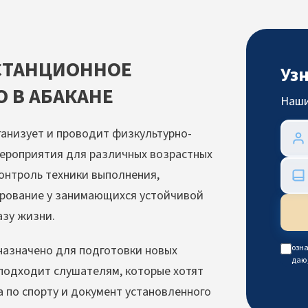
СТАНЦИОННОЕ
Уз
О В АБАКАНЕ
Наши
ганизует и проводит физкультурно-
мероприятия для различных возрастных
контроль техники выполнения,
ирование у занимающихся устойчивой
азу жизни.
назначено для подготовки новых
озна
даю
подходит слушателям, которые хотят
 по спорту и документ установленного