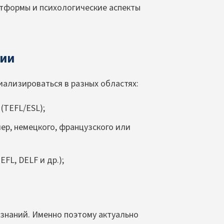
тформы и психологические аспекты
сии
ализироваться в разных областях:
(TEFL/ESL);
ер, немецкого, французского или
FL, DELF и др.);
 знаний. Именно поэтому актуально