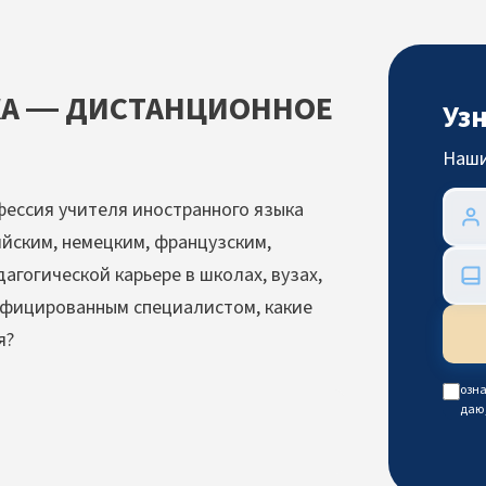
КА — ДИСТАНЦИОННОЕ
Уз
Наши
ессия учителя иностранного языка
ийским, немецким, французским,
агогической карьере в школах, вузах,
лифицированным специалистом, какие
я?
озна
даю