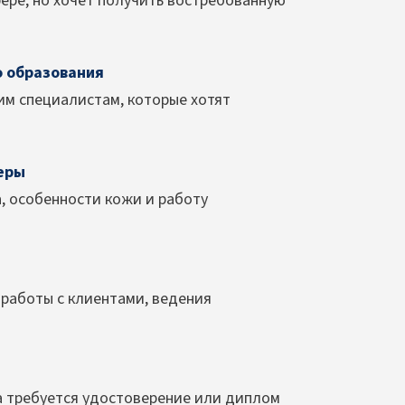
фере, но хочет получить востребованную
о образования
им специалистам, которые хотят
еры
, особенности кожи и работу
работы с клиентами, ведения
а требуется удостоверение или диплом