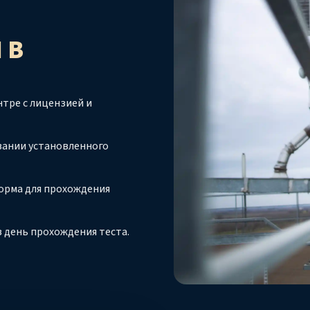
И
В
тре с лицензией и
вании установленного
орма для прохождения
 день прохождения теста.