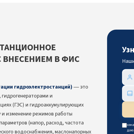
СТАНЦИОННОЕ
Уз
 ВНЕСЕНИЕМ В ФИС
Наши
тации гидроэлектростанций)
— это
 гидрогенераторами и
циях (ГЭС) и гидроаккумулирующих
ку и изменение режимов работы
параметров (напор, расход, частота
озна
даю
еского водоснабжения, маслонапорных