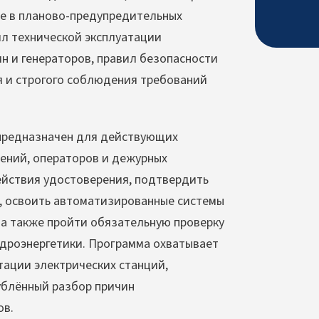
тие в планово-предупредительных
ил технической эксплуатации
ин и генераторов, правил безопасности
я и строгого соблюдения требований
предназначен для действующих
ений, операторов и дежурных
ействия удостоверения, подтвердить
), освоить автоматизированные системы
 а также пройти обязательную проверку
идроэнергетики. Программа охватывает
тации электрических станций,
ублённый разбор причин
ов.