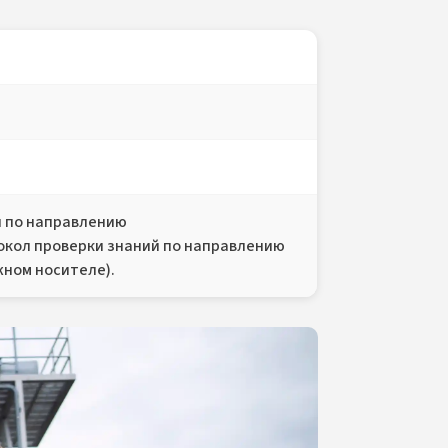
 по направлению
окол проверки знаний по направлению
жном носителе).