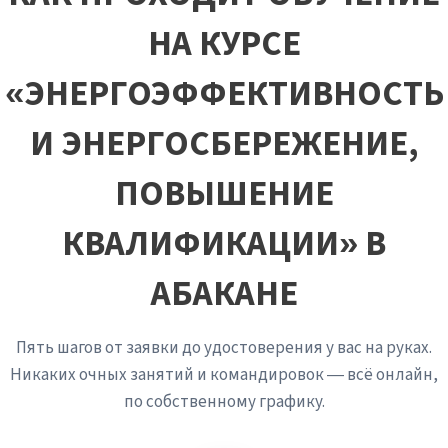
энергоёмкости, — перед вами специалист, для
НА КУРСЕ
которого энергоэффективность не галочка, а
системная инженерия, превращающая потери в
прибыль, а ресурсы — в устойчивое развитие.
«ЭНЕРГОЭФФЕКТИВНОСТЬ
И ЭНЕРГОСБЕРЕЖЕНИЕ,
ПОВЫШЕНИЕ
КВАЛИФИКАЦИИ» В
АБАКАНЕ
Пять шагов от заявки до удостоверения у вас на руках.
Никаких очных занятий и командировок — всё онлайн,
по собственному графику.