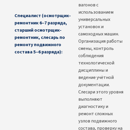
вагонов с
использованием
Специалист (осмотрщик-
универсальных
ремонтник 6–7 разряда,
установок и
старший осмотрщик-
самоходных машин.
ремонтник, слесарь по
Организация работы
ремонту подвижного
смены, контроль
состава 5–6 разряда):
соблюдения
технологической
дисциплины и
ведение учётной
документации.
Слесари этого уровня
выполняют
диагностику и
ремонт сложных
узлов подвижного
состава, проверку на